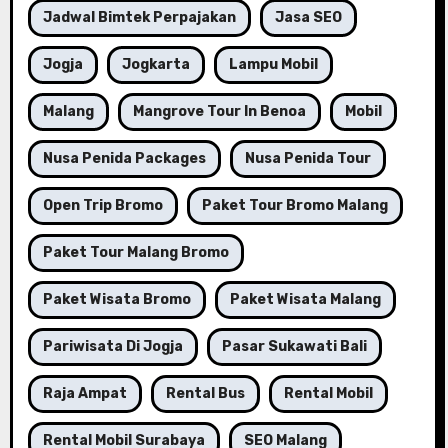
Jadwal Bimtek Perpajakan
Jasa SEO
Jogja
Jogkarta
Lampu Mobil
Malang
Mangrove Tour In Benoa
Mobil
Nusa Penida Packages
Nusa Penida Tour
Open Trip Bromo
Paket Tour Bromo Malang
Paket Tour Malang Bromo
Paket Wisata Bromo
Paket Wisata Malang
Pariwisata Di Jogja
Pasar Sukawati Bali
Raja Ampat
Rental Bus
Rental Mobil
Rental Mobil Surabaya
SEO Malang