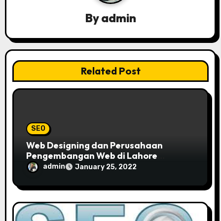
a
By
admin
t
i
Related Post
o
n
SEO
Web Designing dan Perusahaan
Pengembangan Web di Lahore
Pakistan
admin
January 25, 2022