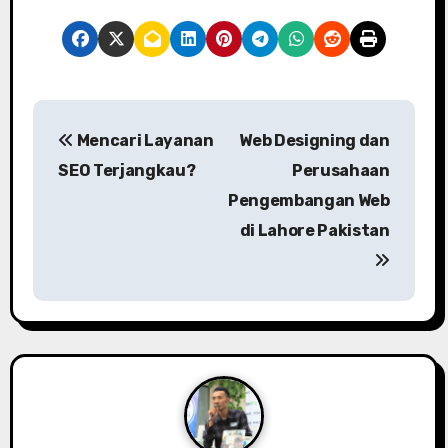
P
Mencari Layanan
Web Designing dan
o
SEO Terjangkau?
Perusahaan
s
Pengembangan Web
di Lahore Pakistan
t
n
a
v
i
g