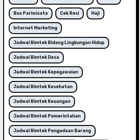
Bus Pariwisata
Cek Resi
Haji
Internet Marketing
Jadwal Bimtek Bidang Lingkungan Hidup
Jadwal Bimtek Desa
Jadwal Bimtek Kepegawaian
Jadwal Bimtek Kesehatan
Jadwal Bimtek Keuangan
Jadwal Bimtek Pemerintahan
Jadwal Bimtek Pengadaan Barang