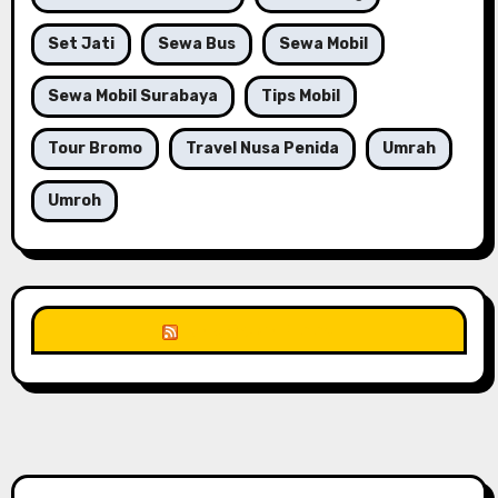
Set Jati
Sewa Bus
Sewa Mobil
Sewa Mobil Surabaya
Tips Mobil
Tour Bromo
Travel Nusa Penida
Umrah
Umroh
Unknown Feed