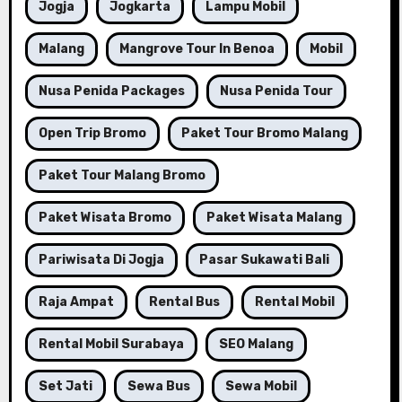
Jogja
Jogkarta
Lampu Mobil
Malang
Mangrove Tour In Benoa
Mobil
Nusa Penida Packages
Nusa Penida Tour
Open Trip Bromo
Paket Tour Bromo Malang
Paket Tour Malang Bromo
Paket Wisata Bromo
Paket Wisata Malang
Pariwisata Di Jogja
Pasar Sukawati Bali
Raja Ampat
Rental Bus
Rental Mobil
Rental Mobil Surabaya
SEO Malang
Set Jati
Sewa Bus
Sewa Mobil