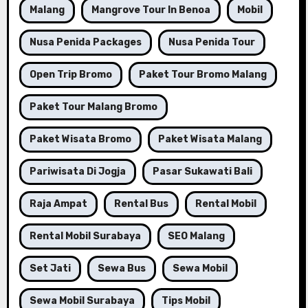
Malang
Mangrove Tour In Benoa
Mobil
Nusa Penida Packages
Nusa Penida Tour
Open Trip Bromo
Paket Tour Bromo Malang
Paket Tour Malang Bromo
Paket Wisata Bromo
Paket Wisata Malang
Pariwisata Di Jogja
Pasar Sukawati Bali
Raja Ampat
Rental Bus
Rental Mobil
Rental Mobil Surabaya
SEO Malang
Set Jati
Sewa Bus
Sewa Mobil
Sewa Mobil Surabaya
Tips Mobil