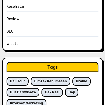
Kesehatan
Review
SEO
Wisata
Tags
Bali Tour
Bimtek Kehumasan
Bromo
Bus Pariwisata
Cek Resi
Haji
Internet Marketing