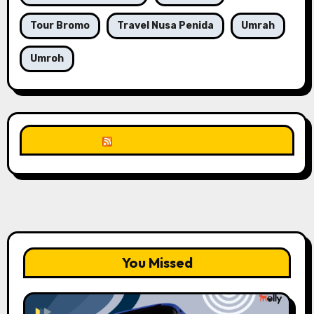
Tour Bromo
Travel Nusa Penida
Umrah
Umroh
Unknown Feed
You Missed