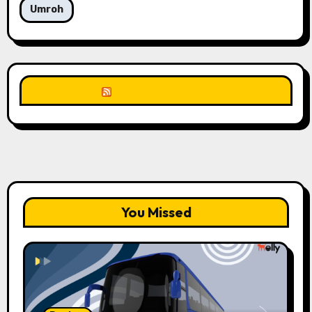
Umroh
Unknown Feed
You Missed