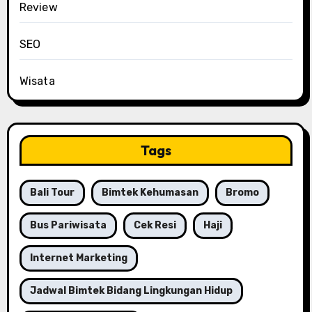
Review
SEO
Wisata
Tags
Bali Tour
Bimtek Kehumasan
Bromo
Bus Pariwisata
Cek Resi
Haji
Internet Marketing
Jadwal Bimtek Bidang Lingkungan Hidup